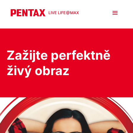
Zažijte perfektně
živý obraz